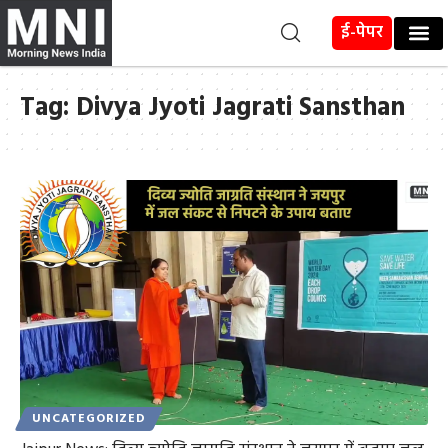
ई-पेपर
Tag:
Divya Jyoti Jagrati Sansthan
UNCATEGORIZED