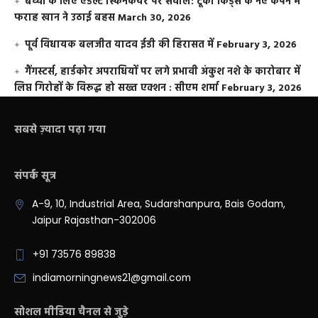
बच्चों के लिए एडल्ट स्किनकेयर पर सवाल: टूको किड्स के नए कैंपेन में
फराह खान ने उठाई बहस
March 30, 2026
पूर्व विधायक बलजीत यादव ईडी की हिरासत में
February 3, 2026
गैंगस्टर्स, हार्डकोर अपराधियों पर लगे प्रभावी अंकुश नशे के कारोबार में
लिप्त गिरोहों के विरूद्ध हो सख्त एक्शन : सीएम शर्मा
February 3, 2026
सबसे ज़्यादा पढ़ा गया
संपर्क सूत्र
A-9, 10, Industrial Area, Sudarshanpura, Bais Godam,
Jaipur Rajasthan-302006
+91 73576 89838
indiamorningnews21@gmail.com
सोशल मीडिया चैनल से जुड़े