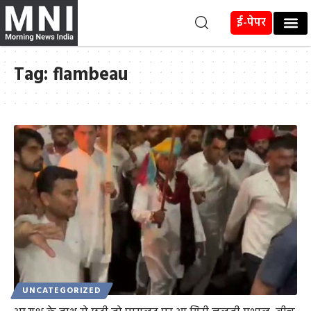
ई-पेपर
Tag:
flambeau
UNCATEGORIZED