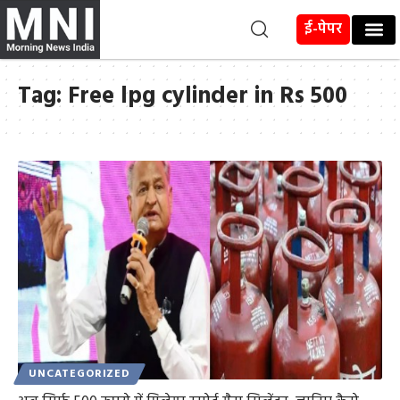
ई-पेपर
Tag:
Free lpg cylinder in Rs 500
UNCATEGORIZED