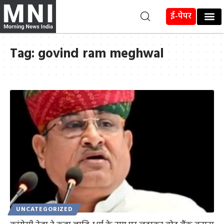
ई-पेपर
Tag:
govind ram meghwal
UNCATEGORIZED