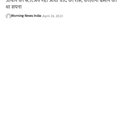
जापान का स्टार्टअप नहीं आया चांद को रास, काॅलोनी बसाने का
था सपना
Morning News India
April 26, 2023