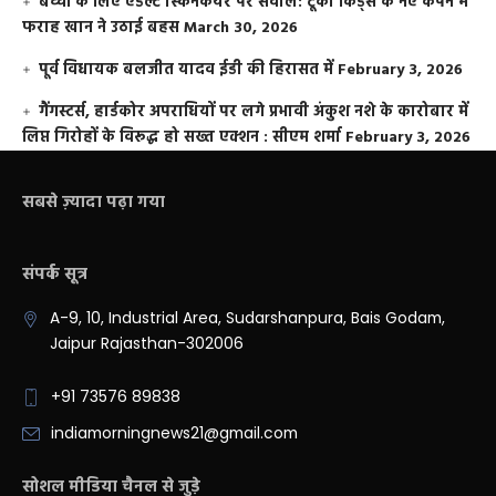
बच्चों के लिए एडल्ट स्किनकेयर पर सवाल: टूको किड्स के नए कैंपेन में
फराह खान ने उठाई बहस
March 30, 2026
पूर्व विधायक बलजीत यादव ईडी की हिरासत में
February 3, 2026
गैंगस्टर्स, हार्डकोर अपराधियों पर लगे प्रभावी अंकुश नशे के कारोबार में
लिप्त गिरोहों के विरूद्ध हो सख्त एक्शन : सीएम शर्मा
February 3, 2026
सबसे ज़्यादा पढ़ा गया
संपर्क सूत्र
A-9, 10, Industrial Area, Sudarshanpura, Bais Godam,
Jaipur Rajasthan-302006
+91 73576 89838
indiamorningnews21@gmail.com
सोशल मीडिया चैनल से जुड़े