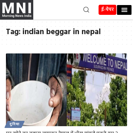
ई-पेपर
Tag:
indian beggar in nepal
दुनिया