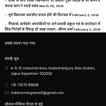
बच्चों के लिए एडल्ट स्किनकेयर पर सवाल: टूको किड्स के नए कैंपेन में
फराह खान ने उठाई बहस
March 30, 2026
पूर्व विधायक बलजीत यादव ईडी की हिरासत में
February 3, 2026
गैंगस्टर्स, हार्डकोर अपराधियों पर लगे प्रभावी अंकुश नशे के कारोबार में
लिप्त गिरोहों के विरूद्ध हो सख्त एक्शन : सीएम शर्मा
February 3, 2026
सबसे ज़्यादा पढ़ा गया
संपर्क सूत्र
A-9, 10, Industrial Area, Sudarshanpura, Bais Godam,
Jaipur Rajasthan-302006
+91 73576 89838
indiamorningnews21@gmail.com
सोशल मीडिया चैनल से जुड़े