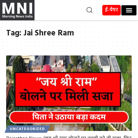
ई-पेपर
Tag:
Jai Shree Ram
UNCATEGORIZED