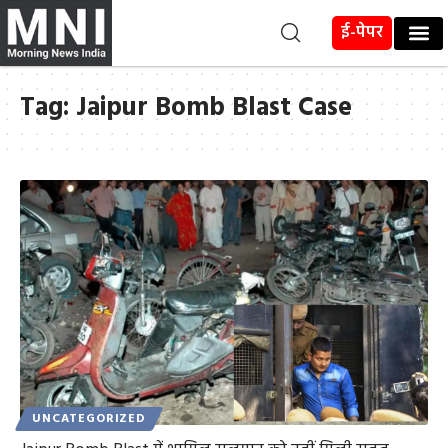
ई-पेपर
Tag:
Jaipur Bomb Blast Case
UNCATEGORIZED