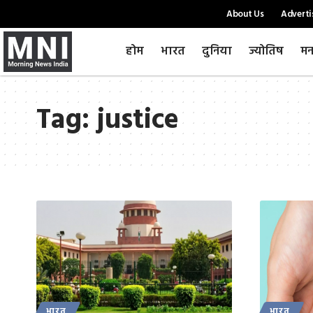
About Us
Adverti
होम
भारत
दुनिया
ज्योतिष
मन
Tag:
justice
भारत
भारत