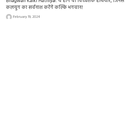
Bhagwan Kalki Hathiyar: ये होंगे वो विध्वंशक हथियार, जिनसे
कलयुग का सर्वनाश करेंगे कल्कि भगवान!
February 19, 2024