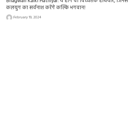
Bhagwan Kalki Hathiyar: ये होंगे वो विध्वंशक हथियार, जिनसे
कलयुग का सर्वनाश करेंगे कल्कि भगवान!
February 19, 2024