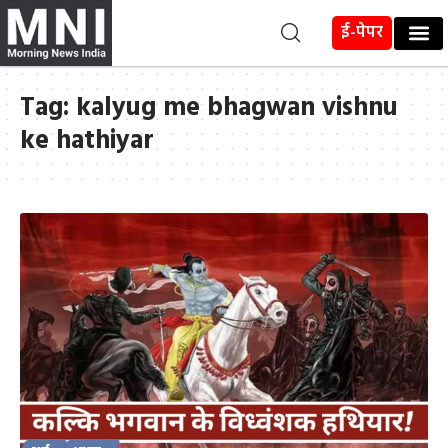
ई-पेपर
Tag:
kalyug me bhagwan vishnu
ke hathiyar