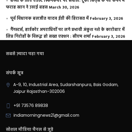
बच्चों के लिए एडल्ट स्किनकेयर पर सवाल: टूको किड्स के नए कैंपेन में
फराह खान ने उठाई बहस
March 30, 2026
पूर्व विधायक बलजीत यादव ईडी की हिरासत में
February 3, 2026
गैंगस्टर्स, हार्डकोर अपराधियों पर लगे प्रभावी अंकुश नशे के कारोबार में
लिप्त गिरोहों के विरूद्ध हो सख्त एक्शन : सीएम शर्मा
February 3, 2026
सबसे ज़्यादा पढ़ा गया
संपर्क सूत्र
A-9, 10, Industrial Area, Sudarshanpura, Bais Godam,
Jaipur Rajasthan-302006
+91 73576 89838
indiamorningnews21@gmail.com
सोशल मीडिया चैनल से जुड़े