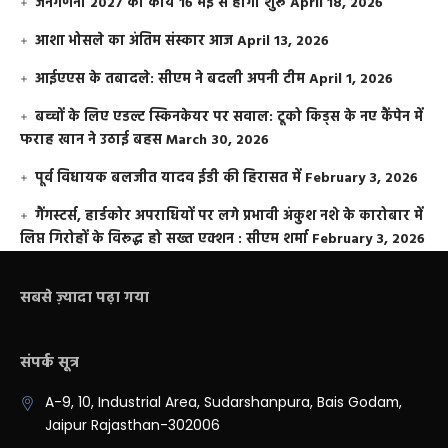
जनगणना 2027 का कार्य 16 मई से होगा शुरू
April 18, 2026
आशा भोसले का अंतिम संस्कार आज
April 13, 2026
आईएएस के तबादले: सीएम ने बदली अपनी टीम
April 1, 2026
बच्चों के लिए एडल्ट स्किनकेयर पर सवाल: टूको किड्स के नए कैंपेन में
फराह खान ने उठाई बहस
March 30, 2026
पूर्व विधायक बलजीत यादव ईडी की हिरासत में
February 3, 2026
गैंगस्टर्स, हार्डकोर अपराधियों पर लगे प्रभावी अंकुश नशे के कारोबार में
लिप्त गिरोहों के विरूद्ध हो सख्त एक्शन : सीएम शर्मा
February 3, 2026
सबसे ज़्यादा पढ़ा गया
संपर्क सूत्र
A-9, 10, Industrial Area, Sudarshanpura, Bais Godam,
Jaipur Rajasthan-302006