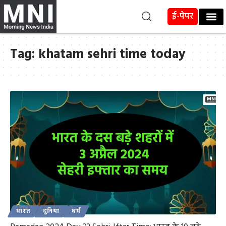
ई-पेपर
Tag:
khatam sehri time today
भारत
दुनिया
धर्म