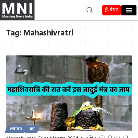
ई-पेपर
Tag:
Mahashivratri
ज्योतिष
धर्म