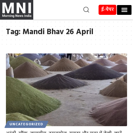
ई-पेपर
Tag:
Mandi Bhav 26 April
UNCATEGORIZED