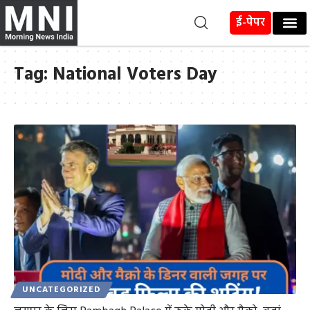
ई-पेपर
Tag:
National Voters Day
UNCATEGORIZED