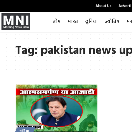
About Us
Adverti
होम
भारत
दुनिया
ज्योतिष
मन
Tag:
pakistan news u
दुनिया