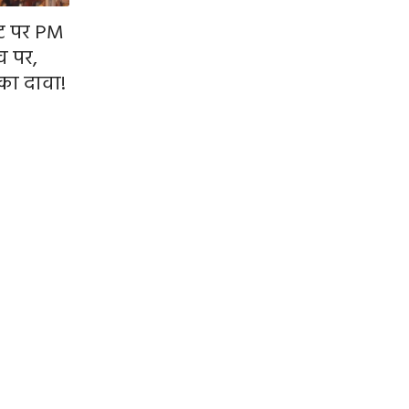
ीट पर PM
व पर,
 का दावा!