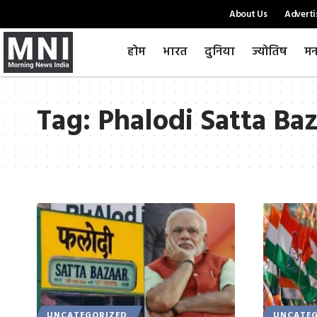
About Us
Adverti
होम
भारत
दुनिया
ज्योतिष
मन
Tag:
Phalodi Satta Baz
UNCATEGORIZED
UNCATEG