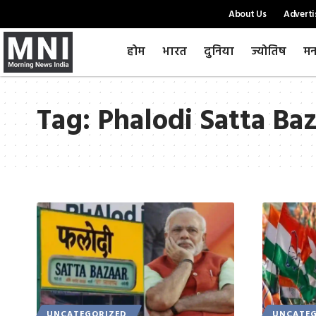
About Us
Adverti
होम
भारत
दुनिया
ज्योतिष
मन
Tag:
Phalodi Satta Baz
UNCATEGORIZED
UNCATEG