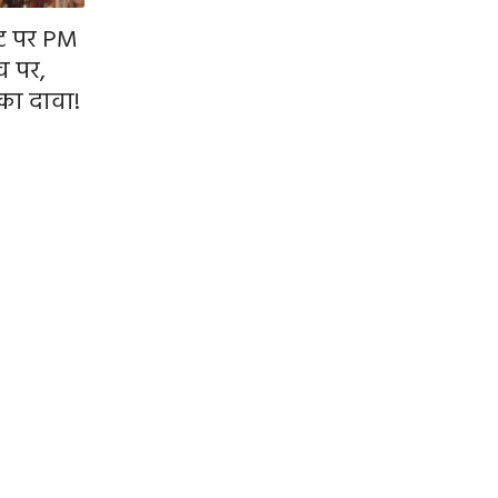
ीट पर PM
व पर,
 का दावा!