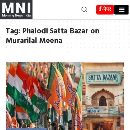
ई-पेपर
Tag:
Phalodi Satta Bazar on
Murarilal Meena