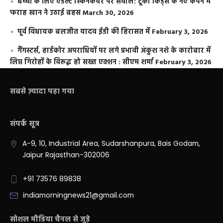
बच्चों के लिए एडल्ट स्किनकेयर पर सवाल: टूको किड्स के नए कैंपेन में
फराह खान ने उठाई बहस
March 30, 2026
पूर्व विधायक बलजीत यादव ईडी की हिरासत में
February 3, 2026
गैंगस्टर्स, हार्डकोर अपराधियों पर लगे प्रभावी अंकुश नशे के कारोबार में
लिप्त गिरोहों के विरूद्ध हो सख्त एक्शन : सीएम शर्मा
February 3, 2026
सबसे ज़्यादा पढ़ा गया
संपर्क सूत्र
A-9, 10, Industrial Area, Sudarshanpura, Bais Godam,
Jaipur Rajasthan-302006
+91 73576 89838
indiamorningnews21@gmail.com
सोशल मीडिया चैनल से जुड़े