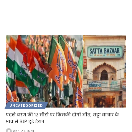
UNCATEGORIZED
पहले चरण की 12 सीटों पर किसकी होगी जीत, सट्टा बाजार के
भाव से BJP हुई हैरान
April 23, 2024