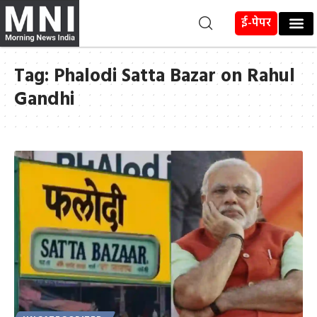
ई-पेपर
Tag:
Phalodi Satta Bazar on Rahul
Gandhi