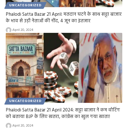
UNCATEGORIZED
Phalodi Satta Bazar 21 April: मतदान घटने के साथ सट्टा बाजार
के भाव से उड़ी नेताओं की नींद, 4 जून का इंतजार
April 20, 2024
UNCATEGORIZED
Phalodi Satta Bazar 21 April 2024: सट्टा बाजार ने कम वोटिंग
को बताया BJP के लिए खतरा, कांग्रेस का खुल गया खाता!
April 20, 2024