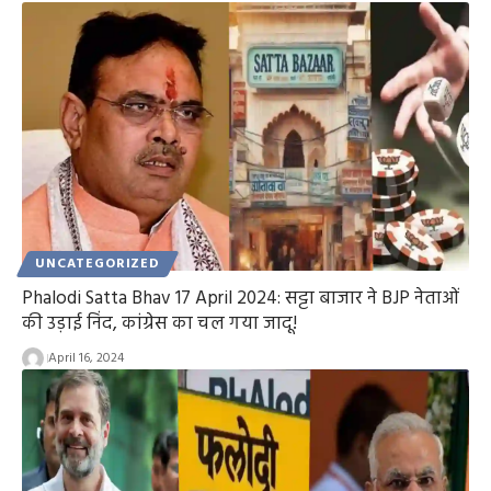
UNCATEGORIZED
Phalodi Satta Bhav 17 April 2024: सट्टा बाजार ने BJP नेताओं
की उड़ाई निंद, कांग्रेस का चल गया जादू!
April 16, 2024