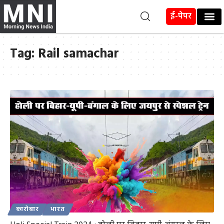
ई-पेपर
Tag:
Rail samachar
कारोबार
भारत