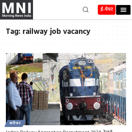
ई-पेपर
Tag:
railway job vacancy
करिअर