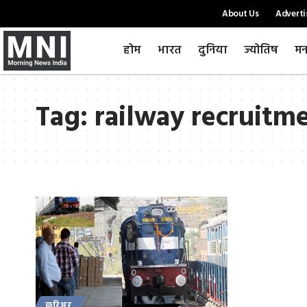
About Us
Adverti
होम
भारत
दुनिया
ज्योतिष
मन
Tag:
railway recruitm
करिअर