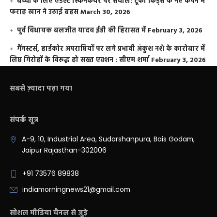
बच्चों के लिए एडल्ट स्किनकेयर पर सवाल: टूको किड्स के नए कैंपेन में
फराह खान ने उठाई बहस
March 30, 2026
पूर्व विधायक बलजीत यादव ईडी की हिरासत में
February 3, 2026
गैंगस्टर्स, हार्डकोर अपराधियों पर लगे प्रभावी अंकुश नशे के कारोबार में
लिप्त गिरोहों के विरूद्ध हो सख्त एक्शन : सीएम शर्मा
February 3, 2026
सबसे ज़्यादा पढ़ा गया
संपर्क सूत्र
A-9, 10, Industrial Area, Sudarshanpura, Bais Godam,
Jaipur Rajasthan-302006
+91 73576 89838
indiamorningnews21@gmail.com
सोशल मीडिया चैनल से जुड़े