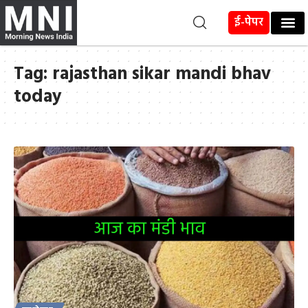
ई-पेपर
Tag:
rajasthan sikar mandi bhav
today