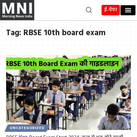
ई-पेपर
Tag:
RBSE 10th board exam
UNCATEGORIZED