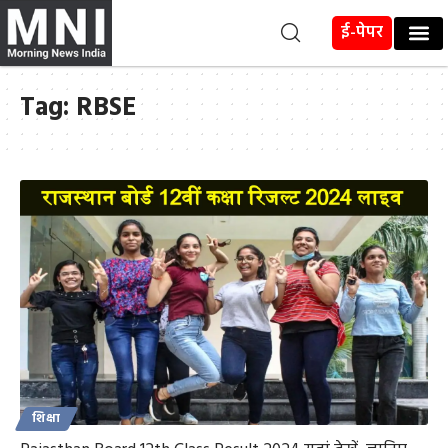
ई-पेपर
Tag:
RBSE
शिक्षा