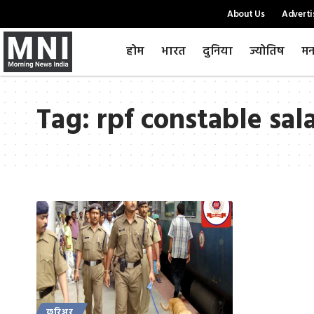
About Us
Adverti
होम
भारत
दुनिया
ज्योतिष
मन
Tag:
rpf constable sal
करिअर