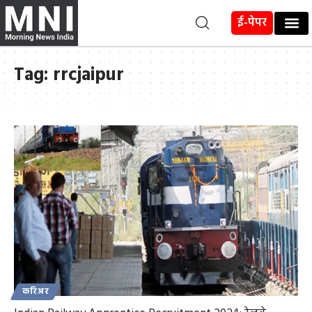
ई-पेपर
Tag:
rrcjaipur
करिअर