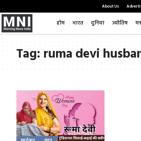
About Us
Adverti
होम
भारत
दुनिया
ज्योतिष
मन
Tag:
ruma devi husba
कारोबार
वुमन