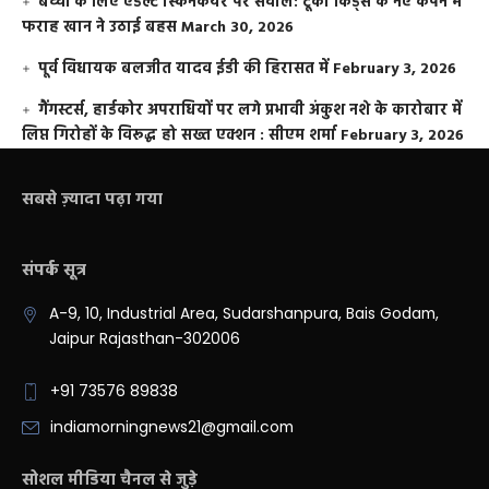
बच्चों के लिए एडल्ट स्किनकेयर पर सवाल: टूको किड्स के नए कैंपेन में
फराह खान ने उठाई बहस
March 30, 2026
पूर्व विधायक बलजीत यादव ईडी की हिरासत में
February 3, 2026
गैंगस्टर्स, हार्डकोर अपराधियों पर लगे प्रभावी अंकुश नशे के कारोबार में
लिप्त गिरोहों के विरूद्ध हो सख्त एक्शन : सीएम शर्मा
February 3, 2026
सबसे ज़्यादा पढ़ा गया
संपर्क सूत्र
A-9, 10, Industrial Area, Sudarshanpura, Bais Godam,
Jaipur Rajasthan-302006
+91 73576 89838
indiamorningnews21@gmail.com
सोशल मीडिया चैनल से जुड़े