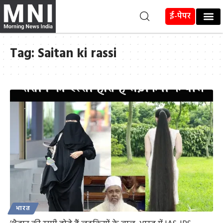
ई-पेपर
Tag:
Saitan ki rassi
भारत