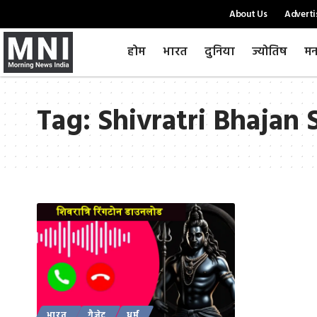
About Us
Adverti
होम
भारत
दुनिया
ज्योतिष
मन
Tag:
Shivratri Bhajan
भारत
गैजेट
धर्म