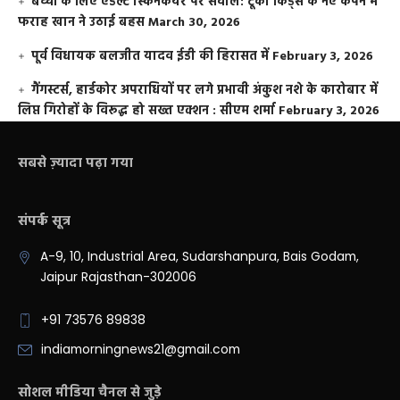
बच्चों के लिए एडल्ट स्किनकेयर पर सवाल: टूको किड्स के नए कैंपेन में
फराह खान ने उठाई बहस
March 30, 2026
पूर्व विधायक बलजीत यादव ईडी की हिरासत में
February 3, 2026
गैंगस्टर्स, हार्डकोर अपराधियों पर लगे प्रभावी अंकुश नशे के कारोबार में
लिप्त गिरोहों के विरूद्ध हो सख्त एक्शन : सीएम शर्मा
February 3, 2026
सबसे ज़्यादा पढ़ा गया
संपर्क सूत्र
A-9, 10, Industrial Area, Sudarshanpura, Bais Godam,
Jaipur Rajasthan-302006
+91 73576 89838
indiamorningnews21@gmail.com
सोशल मीडिया चैनल से जुड़े