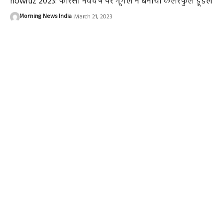
nowruz 2023: फारसी नववर्ष पर गूगल ने बनाया कलरफुल डूडल
Morning News India
March 21, 2023