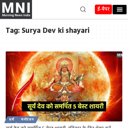
ई-पेपर
Tag:
Surya Dev ki shayari
धर्म
मनोरंजन