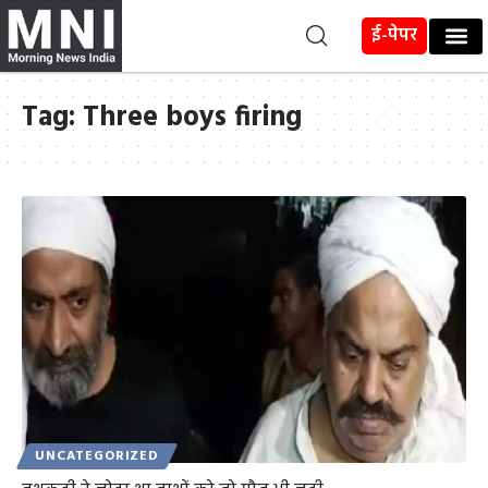
ई-पेपर
Tag:
Three boys firing
UNCATEGORIZED