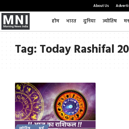
About Us
Adverti
होम
भारत
दुनिया
ज्योतिष
मन
Tag:
Today Rashifal 20
ज्योतिष
धर्म