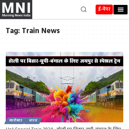
ई-पेपर
Tag:
Train News
कारोबार
भारत