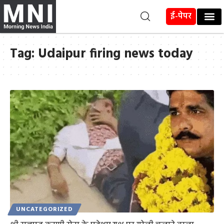
ई-पेपर
Tag:
Udaipur firing news today
UNCATEGORIZED