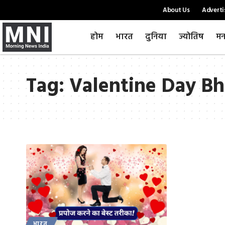
About Us
Adverti
होम
भारत
दुनिया
ज्योतिष
मन
Tag:
Valentine Day B
भारत