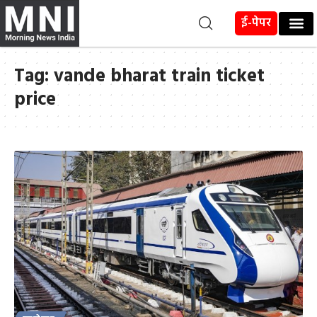
ई-पेपर
Tag:
vande bharat train ticket
price