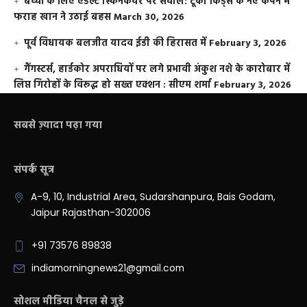
बच्चों के लिए एडल्ट स्किनकेयर पर सवाल: टूको किड्स के नए कैंपेन में
फराह खान ने उठाई बहस
March 30, 2026
पूर्व विधायक बलजीत यादव ईडी की हिरासत में
February 3, 2026
गैंगस्टर्स, हार्डकोर अपराधियों पर लगे प्रभावी अंकुश नशे के कारोबार में
लिप्त गिरोहों के विरूद्ध हो सख्त एक्शन : सीएम शर्मा
February 3, 2026
सबसे ज़्यादा पढ़ा गया
संपर्क सूत्र
A-9, 10, Industrial Area, Sudarshanpura, Bais Godam,
Jaipur Rajasthan-302006
+91 73576 89838
indiamorningnews21@gmail.com
सोशल मीडिया चैनल से जुड़े