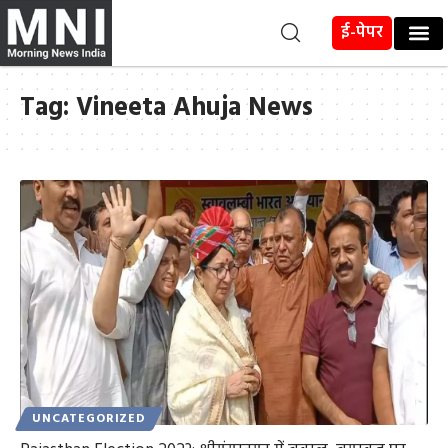
ई-पेपर
Tag:
Vineeta Ahuja News
UNCATEGORIZED