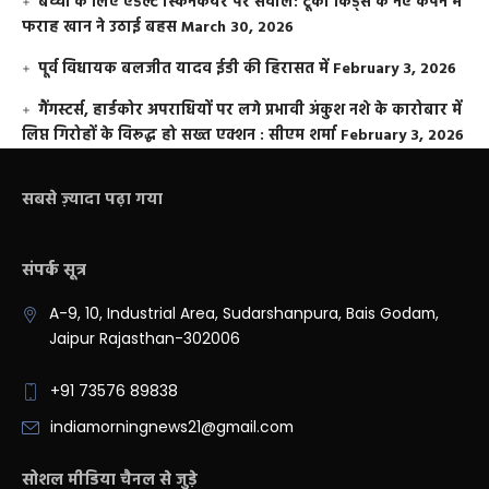
बच्चों के लिए एडल्ट स्किनकेयर पर सवाल: टूको किड्स के नए कैंपेन में
फराह खान ने उठाई बहस
March 30, 2026
पूर्व विधायक बलजीत यादव ईडी की हिरासत में
February 3, 2026
गैंगस्टर्स, हार्डकोर अपराधियों पर लगे प्रभावी अंकुश नशे के कारोबार में
लिप्त गिरोहों के विरूद्ध हो सख्त एक्शन : सीएम शर्मा
February 3, 2026
सबसे ज़्यादा पढ़ा गया
संपर्क सूत्र
A-9, 10, Industrial Area, Sudarshanpura, Bais Godam,
Jaipur Rajasthan-302006
+91 73576 89838
indiamorningnews21@gmail.com
सोशल मीडिया चैनल से जुड़े