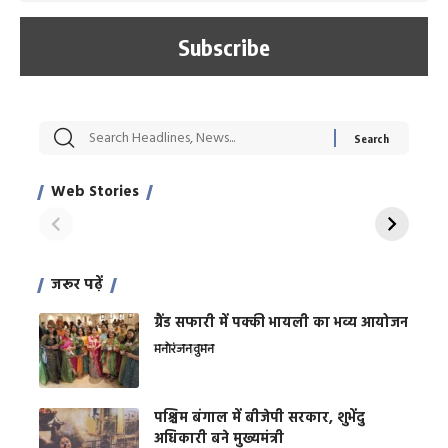
सट्टेबाजी में अरेस्ट हुए
रोज एक कच्चे लहसुन
मह
Xcuse Me एक्टर
की कली से मिलेगी
रे
साहिल खान
जबरदस्त शारीरिक
अर
Web Stories
शक्ति
On Apr 28, 2024
On Apr 27, 2024
On 
जरूर पढ़ें
ग्रैंड सफारी में पक्की भायली का भव्य आयोजन
मनोरंजन
वुमन
पश्चिम बंगाल में बीजेपी सरकार, शुभेंदु
अधिकारी बने मुख्यमंत्री