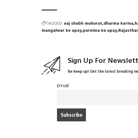
TAGGED:
aaj shubh muhurat
dharma karma
h
mangalwar ke upay
purnima ke upay
Rajasthan
Sign Up For Newslet
Be keep up! Get the latest breaking n
Email