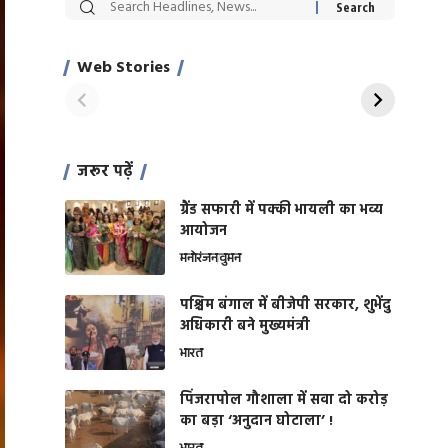
सट्टेबाजी में अरेस्ट हुए
रोज एक कच्चे लहसुन
Xcuse Me एक्टर
की कली से मिलेगी
साहिल खान
जबरदस्त शारीरिक
Web Stories
On Apr 28, 2024
On Apr 27, 2024
शक्ति
जरूर पढ़ें
ग्रैंड सफारी में पक्की भायली का भव्य
आयोजन
मनोरंजन
वुमन
पश्चिम बंगाल में बीजेपी सरकार, शुभेंदु
अधिकारी बने मुख्यमंत्री
भारत
​पिंजरापोल गौशाला में सवा दो करोड़
का बड़ा ‘अनुदान घोटाला’ !